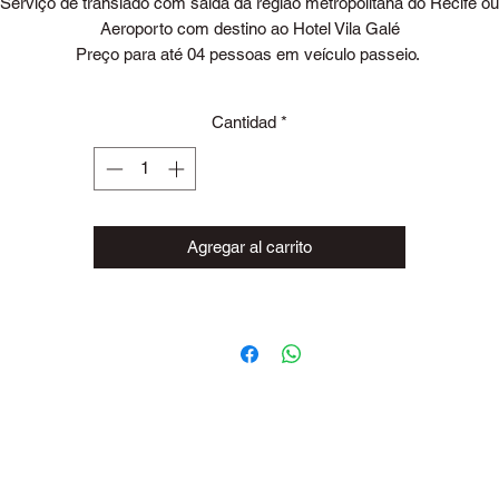
Serviço de translado com saída da região metropolitana do Recife ou
Aeroporto com destino ao Hotel Vila Galé
Preço para até 04 pessoas em veículo passeio.
Valores para horário comercial: 06h às 20h.
Consulte valores para outros horários e para um numero maior de
Cantidad
*
ssoas. Através do nosso email: contato@transladolopes.com.br ou 
nossos whatsapp's (81) 99313-5067 (CLARO) | (81) 99840-5318 (TIM
obre o passeio Serviço de traslado regular seguindo de acordo com
horário de chegada do voo para o destino contratado. No desembarqu
Agregar al carrito
do voo haverá um funcionário do Translado Lopes com uma placa e
u nome. Por gentileza se apresentar a este funcionário. 1 - O transpo
será feito em carro, van, micro-ônibus ou ônibus, de acordo com o
mero de passageiros que tivermos naquele determinado horário. 2 -
usência do passageiro na recepção do hotel no horário marcado, se
entendido como não interesse em utilizar o serviço agendado e não
haverá reembolso do valor pago. 3 - Evite atrasos.
Local e detalhes de contato
Tel: +55 81 99313 5067
Email: contato@transladolopes.com.br