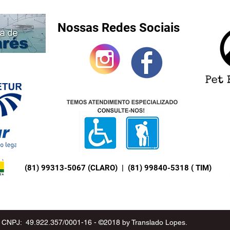
a combinar
Nossas Redes Sociais
Nossa empresa é regulamentada pela Secretaria de Turismo e com
apólice de seguro APP no valor de R$ 10.000,00 (dez mil reais) por
ocupantes do veículo.
(81) 99313-5067 (CLARO) | (81) 99840-5318 ( TIM)
CNPJ: 49.922.357/0001-16 - ©2018 by Translado Lopes.