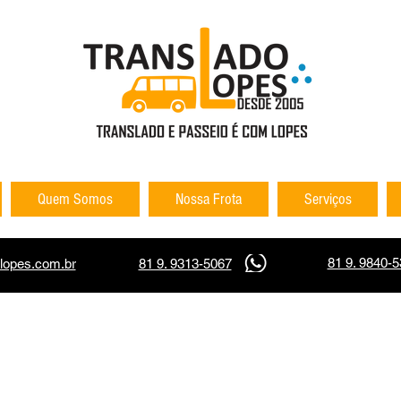
Quem Somos
Nossa Frota
Serviços
81 9. 9840-
lopes.com.br
81 9. 9313-5067